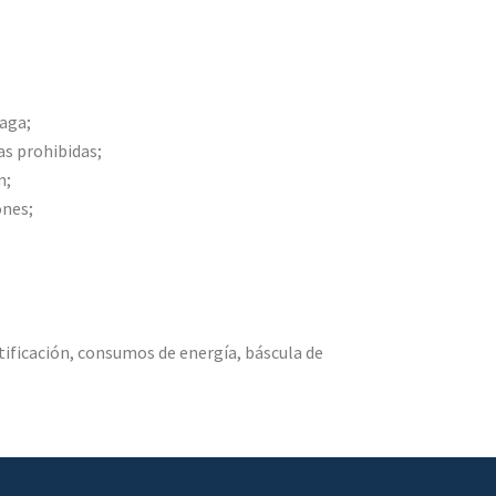
raga;
as prohibidas;
n;
ones;
ificación, consumos de energía, báscula de