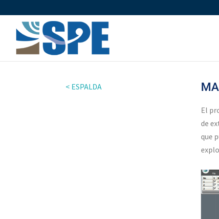
MA
< ESPALDA
El pr
de ex
que p
explo