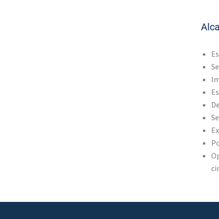
Alc
Es
Se
Im
Es
De
Se
Ex
Po
Op
ci